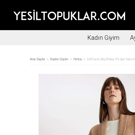
Kadın Giyim
A
Ana Sayfa
»
Kadın Giyim
»
Hırka
» DeFacto Bej Relax Fit Şal Yaka K