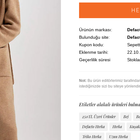
HE
Ürünün markası:
Defac
Bulunduğu site:
Defac
Kupon kodu:
Sepett
Eklenme tarihi:
22.10
Geçerlilik süresi
Stoklar
Not:
Bu ürün editörlerimiz tarafınd
istediğinizde sizi bu siteye yönlendi
Etiketler alakalı ürünleri bulma
250TL Üzeri Ürünler
Bej
Be
Defacto Hırka
Hırka
Kuşakl
Triko Hırka
Uzun Hırka