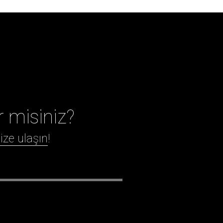
r misiniz?
ize ulaşın
!