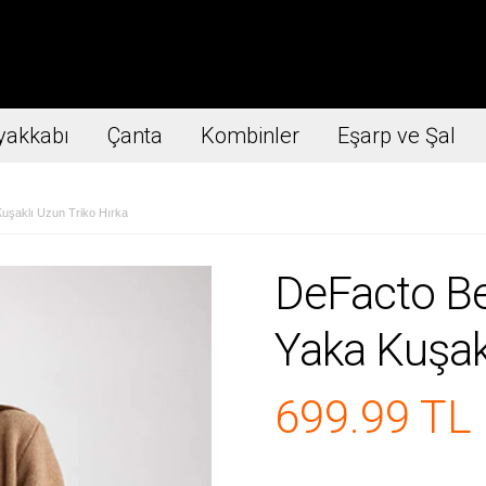
yakkabı
Çanta
Kombinler
Eşarp ve Şal
uşaklı Uzun Triko Hırka
DeFacto Bej
Yaka Kuşakl
699.99 TL