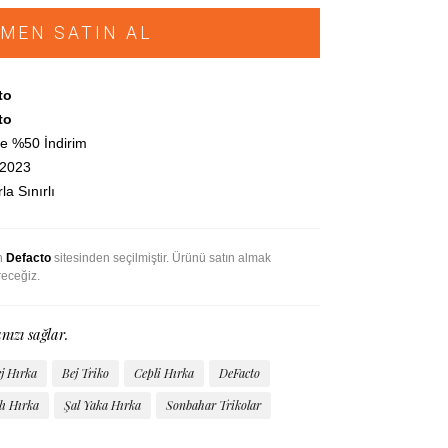
MEN SATIN AL
to
to
e %50 İndirim
.2023
la Sınırlı
an
Defacto
sitesinden seçilmiştir. Ürünü satın almak
receğiz.
nızı sağlar.
j Hırka
Bej Triko
Cepli Hırka
DeFacto
ı Hırka
Şal Yaka Hırka
Sonbahar Trikolar