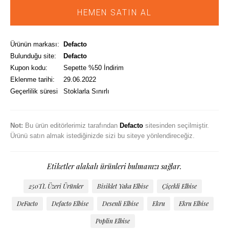
HEMEN SATIN AL
Ürünün markası:
Defacto
Bulunduğu site:
Defacto
Kupon kodu:
Sepette %50 İndirim
Eklenme tarihi:
29.06.2022
Geçerlilik süresi
Stoklarla Sınırlı
Not:
Bu ürün editörlerimiz tarafından
Defacto
sitesinden seçilmiştir.
Ürünü satın almak istediğinizde sizi bu siteye yönlendireceğiz.
Etiketler alakalı ürünleri bulmanızı sağlar.
250TL Üzeri Ürünler
Bisiklet Yaka Elbise
Çiçekli Elbise
DeFacto
Defacto Elbise
Desenli Elbise
Ekru
Ekru Elbise
Poplin Elbise