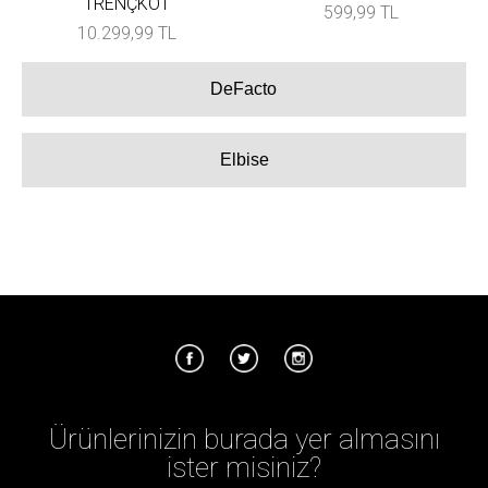
TRENÇKOT
599,99 TL
10.299,99 TL
DeFacto
Elbise
Ürünlerinizin burada yer almasını
ister misiniz?