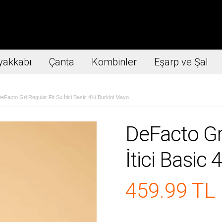
yakkabı
Çanta
Kombinler
Eşarp ve Şal
Facto Gri Regular Fit Su İtici Basic 4’lü Burkini Mayo
DeFacto Gri
İtici Basic 
459.99 TL