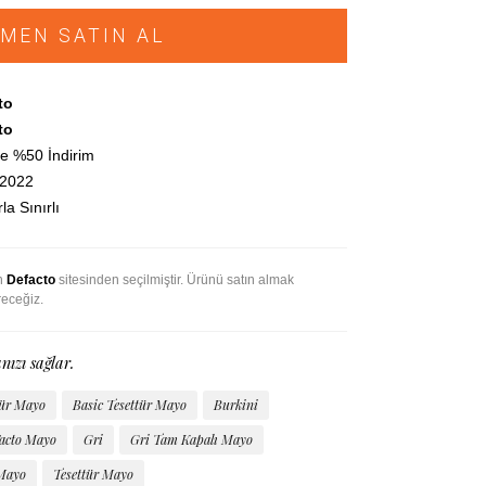
MEN SATIN AL
to
to
e %50 İndirim
.2022
la Sınırlı
an
Defacto
sitesinden seçilmiştir. Ürünü satın almak
receğiz.
nızı sağlar.
tür Mayo
Basic Tesettür Mayo
Burkini
acto Mayo
Gri
Gri Tam Kapalı Mayo
 Mayo
Tesettür Mayo