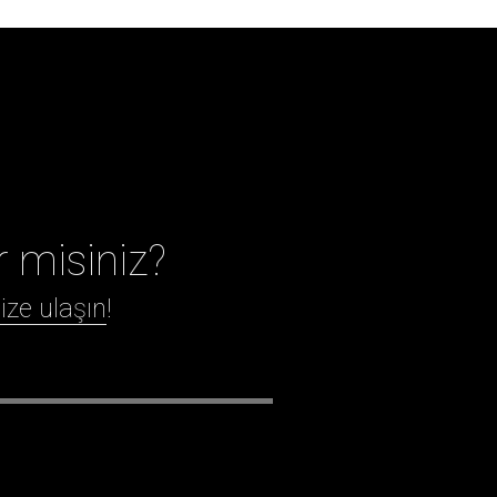
r misiniz?
ize ulaşın
!