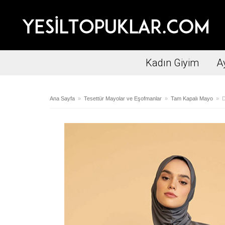
Kadın Giyim
A
Ana Sayfa
»
Tesettür Mayolar ve Eşofmanlar
»
Tam Kapalı Mayo
» De