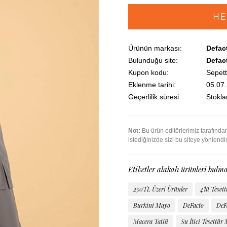
HE
Ürünün markası:
Defac
Bulunduğu site:
Defac
Kupon kodu:
Sepett
Eklenme tarihi:
05.07
Geçerlilik süresi
Stoklar
Not:
Bu ürün editörlerimiz tarafınd
istediğinizde sizi bu siteye yönlendi
Etiketler alakalı ürünleri bulma
250TL Üzeri Ürünler
4'lü Teset
Burkini Mayo
DeFacto
DeF
Macera Tatili
Su İtici Tesettür