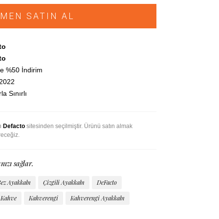
MEN SATIN AL
to
to
e %50 İndirim
.2022
la Sınırlı
an
Defacto
sitesinden seçilmiştir. Ürünü satın almak
receğiz.
nızı sağlar.
ez Ayakkabı
Çizgili Ayakkabı
DeFacto
Kahve
Kahverengi
Kahverengi Ayakkabı