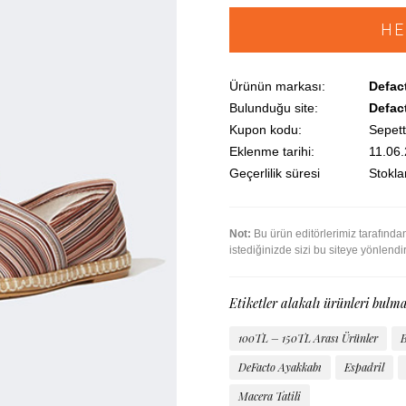
HE
Ürünün markası:
Defac
Bulunduğu site:
Defac
Kupon kodu:
Sepett
Eklenme tarihi:
11.06
Geçerlilik süresi
Stoklar
Not:
Bu ürün editörlerimiz tarafınd
istediğinizde sizi bu siteye yönlendi
Etiketler alakalı ürünleri bulma
100TL – 150TL Arası Ürünler
B
DeFacto Ayakkabı
Espadril
Macera Tatili