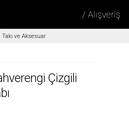
/ Alışveriş
Takı ve Aksesuar
hverengi Çizgili
bı