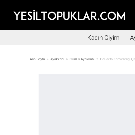
Kadın Giyim
A
Ana Sayfa
»
Ayakkabı
»
Günlük Ayakkabı
» DeFacto Kahverengi Çizg