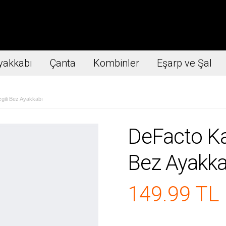
yakkabı
Çanta
Kombinler
Eşarp ve Şal
ili Bez Ayakkabı
DeFacto Ka
Bez Ayakka
149.99 TL