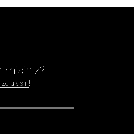
r misiniz?
ize ulaşın
!