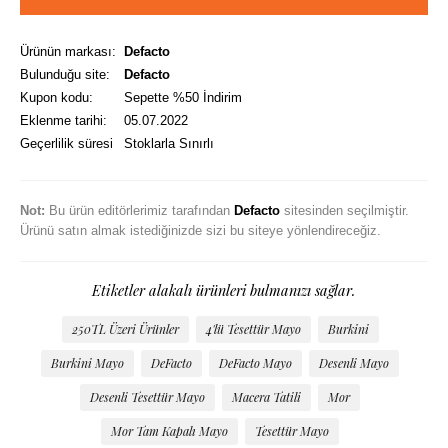
Ürünün markası:
Defacto
Bulunduğu site:
Defacto
Kupon kodu:
Sepette %50 İndirim
Eklenme tarihi:
05.07.2022
Geçerlilik süresi
Stoklarla Sınırlı
Not:
Bu ürün editörlerimiz tarafından
Defacto
sitesinden seçilmiştir.
Ürünü satın almak istediğinizde sizi bu siteye yönlendireceğiz.
Etiketler alakalı ürünleri bulmanızı sağlar.
250TL Üzeri Ürünler
4'lü Tesettür Mayo
Burkini
Burkini Mayo
DeFacto
DeFacto Mayo
Desenli Mayo
Desenli Tesettür Mayo
Macera Tatili
Mor
Mor Tam Kapalı Mayo
Tesettür Mayo