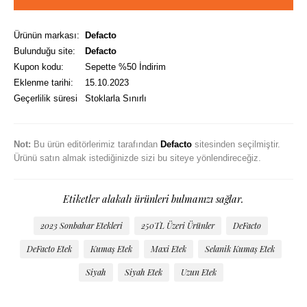
Ürünün markası:
Defacto
Bulunduğu site:
Defacto
Kupon kodu:
Sepette %50 İndirim
Eklenme tarihi:
15.10.2023
Geçerlilik süresi
Stoklarla Sınırlı
Not:
Bu ürün editörlerimiz tarafından
Defacto
sitesinden seçilmiştir.
Ürünü satın almak istediğinizde sizi bu siteye yönlendireceğiz.
Etiketler alakalı ürünleri bulmanızı sağlar.
2023 Sonbahar Etekleri
250TL Üzeri Ürünler
DeFacto
DeFacto Etek
Kumaş Etek
Maxi Etek
Selanik Kumaş Etek
Siyah
Siyah Etek
Uzun Etek