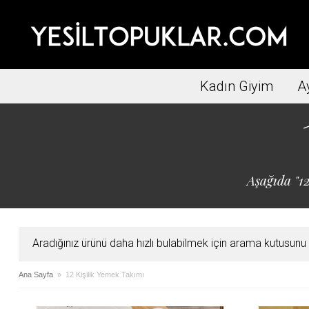
Kadın Giyim
A
Aşağıda "12
Aradığınız ürünü daha hızlı bulabilmek için arama kutusunu ku
Ana Sayfa
» 12 Kişilik Yemek Takımı