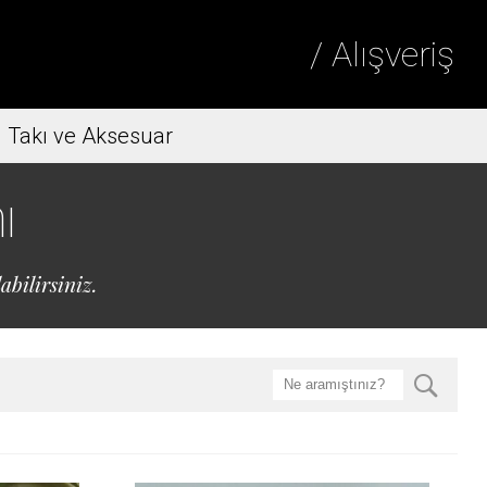
/ Alışveriş
Takı ve Aksesuar
ı
abilirsiniz.