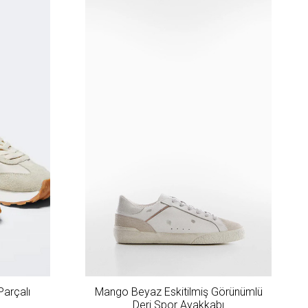
arçalı
Mango Beyaz Eskitilmiş Görünümlü
Deri Spor Ayakkabı