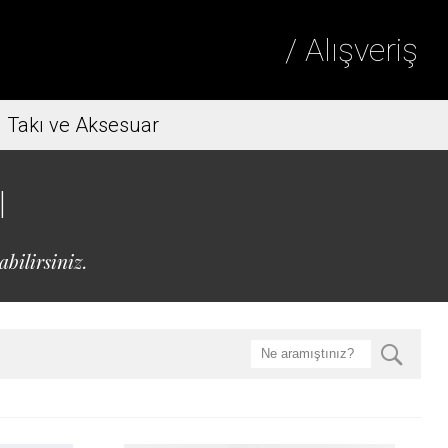
/ Alışveriş
Takı ve Aksesuar
ı
bilirsiniz.