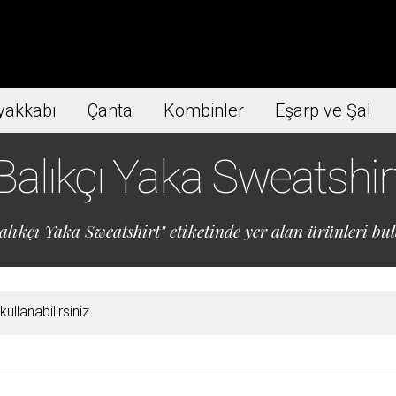
yakkabı
Çanta
Kombinler
Eşarp ve Şal
Balıkçı Yaka Sweatshir
lıkçı Yaka Sweatshirt" etiketinde yer alan ürünleri bula
llanabilirsiniz.