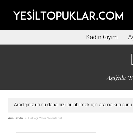
Kadın Giyim
A
Aşağıda "Ba
Aradığınız ürünü daha hızlı bulabilmek için arama kutusunu ku
Ana Sayfa
» Balıkçı Yaka Sweatshirt