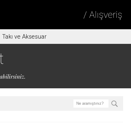
/ Alışveriş
Takı ve Aksesuar
t
bilirsiniz.