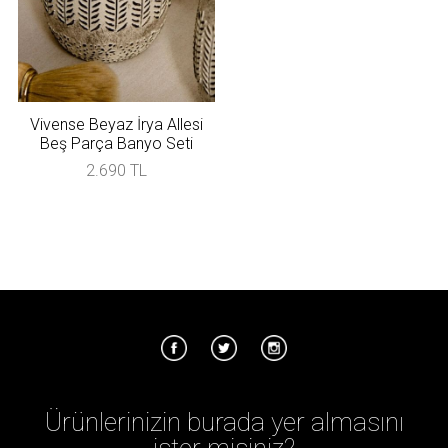
Vivense Beyaz İrya Allesi
Beş Parça Banyo Seti
2.690 TL
Ürünlerinizin burada yer almasını
ister misiniz?