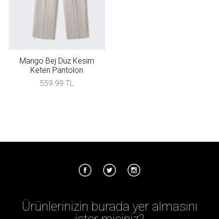
Mango Bej Düz Kesim
Keten Pantolon
559.99 TL
Ürünlerinizin burada yer almasını
ister misiniz?