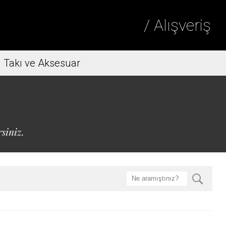
/ Alışveriş
Takı ve Aksesuar
siniz.