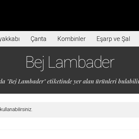
yakkabı
Çanta
Kombinler
Eşarp ve Şal
Bej Lambader
da "Bej Lambader" etiketinde yer alan ürünleri bulabilir
llanabilirsiniz.