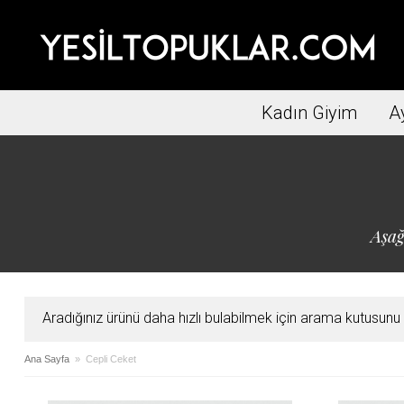
Kadın Giyim
A
Aşağ
Aradığınız ürünü daha hızlı bulabilmek için arama kutusunu ku
Ana Sayfa
» Cepli Ceket