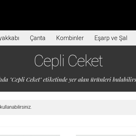
yakkabı
Çanta
Kombinler
Eşarp ve Şal
Cepli Ceket
ıda "Cepli Ceket" etiketinde yer alan ürünleri bulabilirs
llanabilirsiniz.