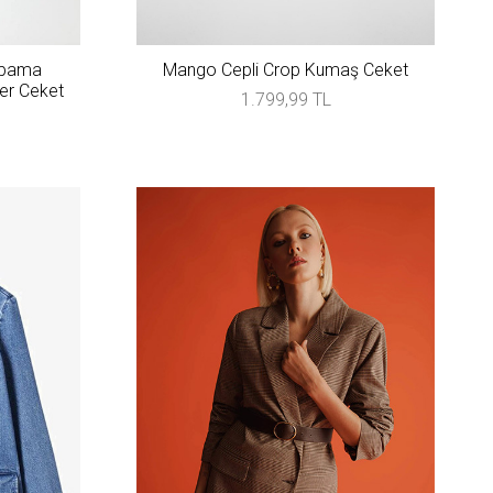
apama
Mango Cepli Crop Kumaş Ceket
zer Ceket
1.799,99 TL