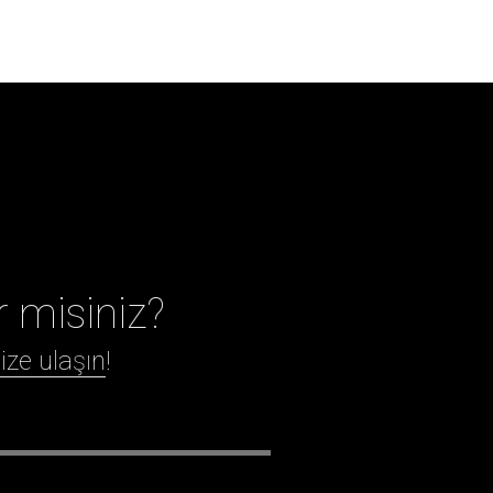
r misiniz?
ize ulaşın
!