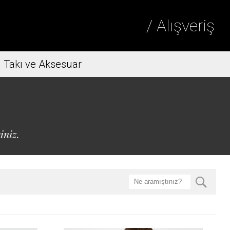
/ Alışveriş
Takı ve Aksesuar
iniz.