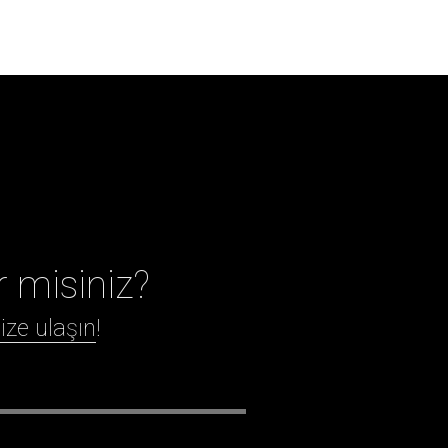
r misiniz?
ize ulaşın
!