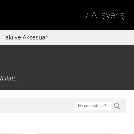
/ Alışveriş
Takı ve Aksesuar
irsiniz.