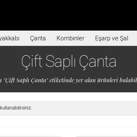
yakkabı
Çanta
Kombinler
Eşarp ve Şal
Çift Saplı Çanta
 "Çift Saplı Çanta" etiketinde yer alan ürünleri bulabil
llanabilirsiniz.