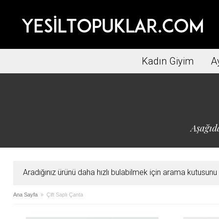
Kadın Giyim
A
Aşağıda
Aradığınız ürünü daha hızlı bulabilmek için arama kutusunu ku
Ana Sayfa
» Çift Saplı Çanta