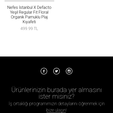
Nefes İstanbul X Defacto
Yeşil Regular Fit Floral
Organik Pamuklu Plaj
Kıyafeti
499.99 TL
Ürünlerinizin burada yer almasını
ister misiniz?
İş ortaklığı programımızın detaylarını öğrenmek için
bize ulaşın
!