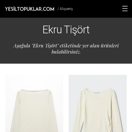
/ Alışveriş
Ekru Tişört
Aşağıda "Ekru Tişört" etiketinde yer alan ürünleri
bulabilirsiniz.