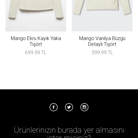
Mango Ekru Kayık Yaka
Mango Vanilya Büzgü
Tişört
Detaylı Tişört
699.99 TL
399.99 TL
Ürünlerinizin burada yer almasını
ister misiniz?