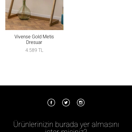
Vivense Gold Metis
Dresuar
4.589 TL
Ürünlerinizin burada yer almasını
ister misiniz?