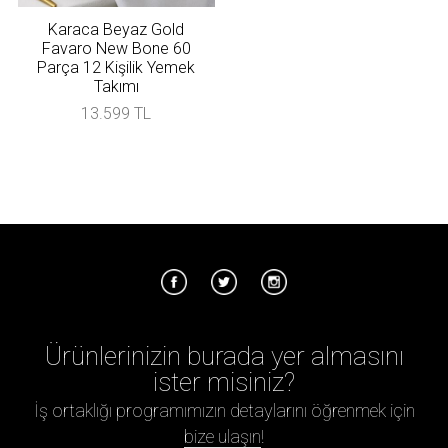
Karaca Beyaz Gold
Favaro New Bone 60
Parça 12 Kişilik Yemek
Takımı
13.599 TL
Ürünlerinizin burada yer almasını
ister misiniz?
İş ortaklığı programımızın detaylarını öğrenmek için
bize ulaşın
!