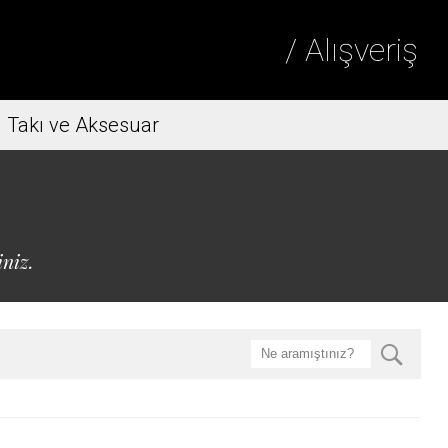
/ Alışveriş
Takı ve Aksesuar
iniz.