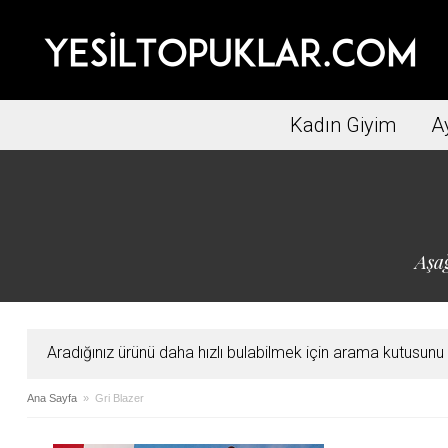
Kadın Giyim
A
Aşağ
Aradığınız ürünü daha hızlı bulabilmek için arama kutusunu ku
Ana Sayfa
» Gri Blazer