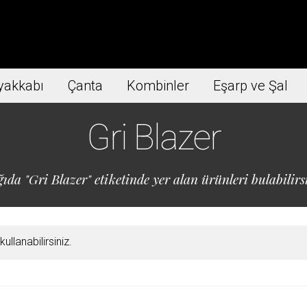
yakkabı
Çanta
Kombinler
Eşarp ve Şal
Gri Blazer
ıda "Gri Blazer" etiketinde yer alan ürünleri bulabilirs
llanabilirsiniz.