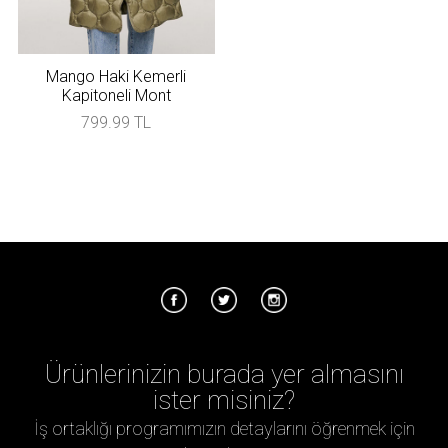
Mango Haki Kemerli
Kapitoneli Mont
799.99 TL
Ürünlerinizin burada yer almasını
ister misiniz?
İş ortaklığı programımızın detaylarını öğrenmek için