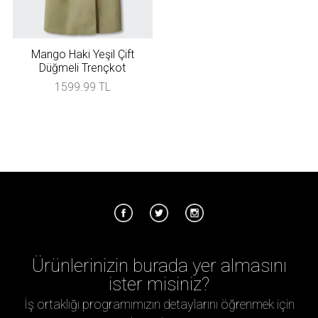
Mango Haki Yeşil Çift
Düğmeli Trençkot
1599.99 TL
Ürünlerinizin burada yer almasını
ister misiniz?
İş ortaklığı programımızın detaylarını öğrenmek için