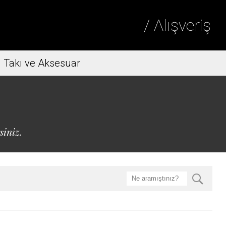
/ Alışveriş
Takı ve Aksesuar
siniz.