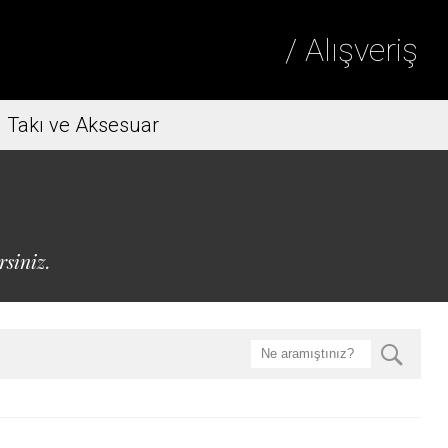
/ Alışveriş
Takı ve Aksesuar
rsiniz.