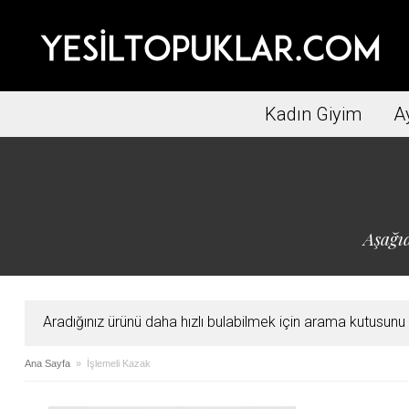
Kadın Giyim
A
Aşağıd
Aradığınız ürünü daha hızlı bulabilmek için arama kutusunu ku
Ana Sayfa
» İşlemeli Kazak