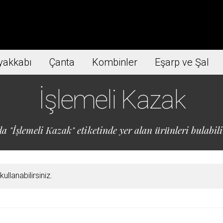
yakkabı
Çanta
Kombinler
Eşarp ve Şal
İşlemeli Kazak
a "İşlemeli Kazak" etiketinde yer alan ürünleri bulabili
llanabilirsiniz.