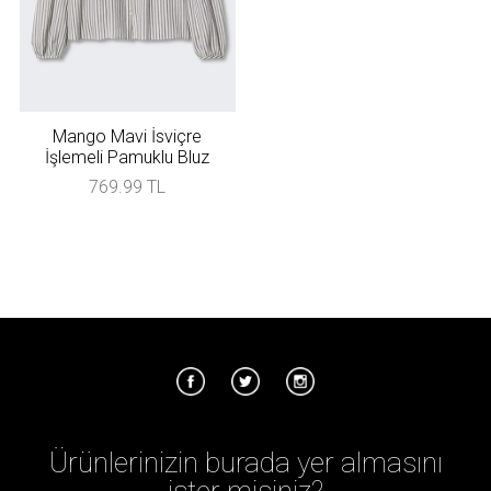
Mango Mavi İsviçre
İşlemeli Pamuklu Bluz
769.99 TL
Ürünlerinizin burada yer almasını
ister misiniz?