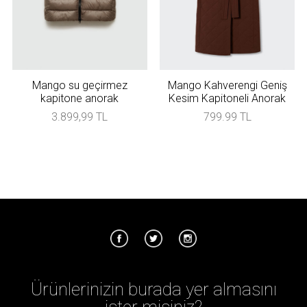
Mango su geçirmez
Mango Kahverengi Geniş
kapitone anorak
Kesim Kapitoneli Anorak
3.899,99 TL
799.99 TL
Ürünlerinizin burada yer almasını
ister misiniz?