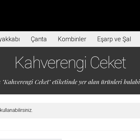
yakkabı
Çanta
Kombinler
Eşarp ve Şal
Kahverengi Ceket
 "Kahverengi Ceket" etiketinde yer alan ürünleri bulabil
llanabilirsiniz.