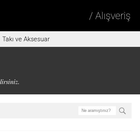
/ Alışveriş
Takı ve Aksesuar
irsiniz.