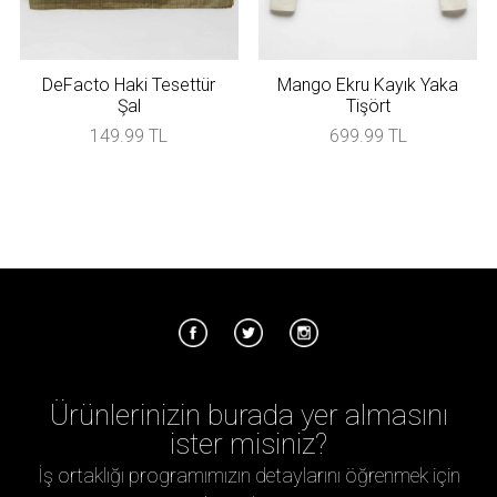
DeFacto Haki Tesettür
Mango Ekru Kayık Yaka
Şal
Tişört
149.99 TL
699.99 TL
Ürünlerinizin burada yer almasını
ister misiniz?
İş ortaklığı programımızın detaylarını öğrenmek için