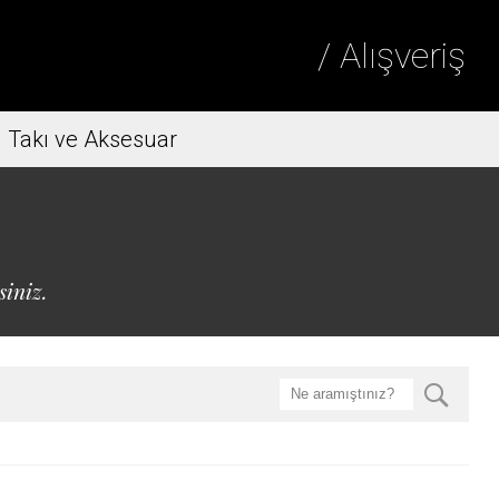
/ Alışveriş
Takı ve Aksesuar
siniz.