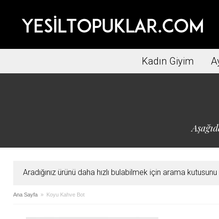
Kadın Giyim
A
Aşağıd
Aradığınız ürünü daha hızlı bulabilmek için arama kutusunu ku
Ana Sayfa
» Koyu Kahve Bot