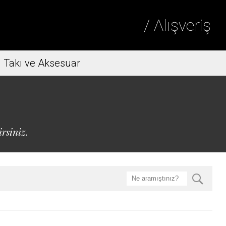
/ Alışveriş
Takı ve Aksesuar
rsiniz.