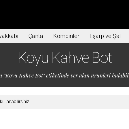
yakkabı
Çanta
Kombinler
Eşarp ve Şal
Koyu Kahve Bot
a "Koyu Kahve Bot" etiketinde yer alan ürünleri bulabili
llanabilirsiniz.