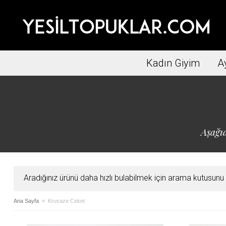
Kadın Giyim
A
Aşağıd
Aradığınız ürünü daha hızlı bulabilmek için arama kutusunu ku
Ana Sayfa
» Kruvaze Ceket