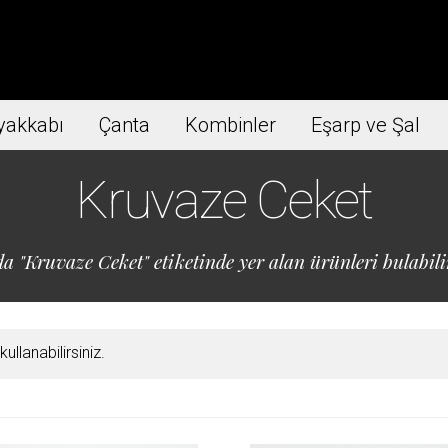
yakkabı
Çanta
Kombinler
Eşarp ve Şal
Kruvaze Ceket
a "Kruvaze Ceket" etiketinde yer alan ürünleri bulabili
llanabilirsiniz.