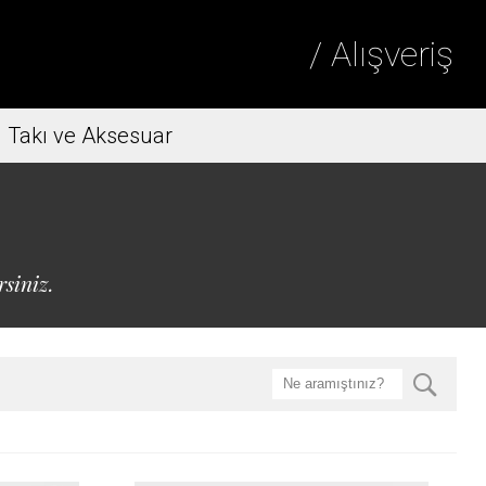
/ Alışveriş
Takı ve Aksesuar
rsiniz.