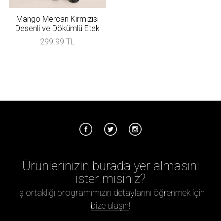
Mango Mercan Kırmızısı
Desenli ve Dökümlü Etek
299.99 TL
Ürünlerinizin burada yer almasını
ister misiniz?
İş ortaklığı programımızın detaylarını öğrenmek için
bize ulaşın
!