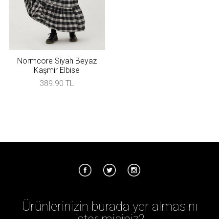
Normcore Siyah Beyaz
Kaşmir Elbise
389.90 TL
Ürünlerinizin burada yer almasını
ister misiniz?