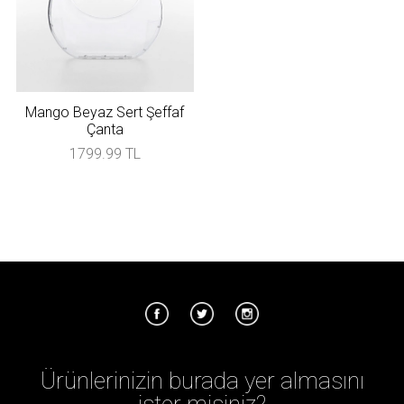
Mango Beyaz Sert Şeffaf
Çanta
1799.99 TL
Ürünlerinizin burada yer almasını
ister misiniz?