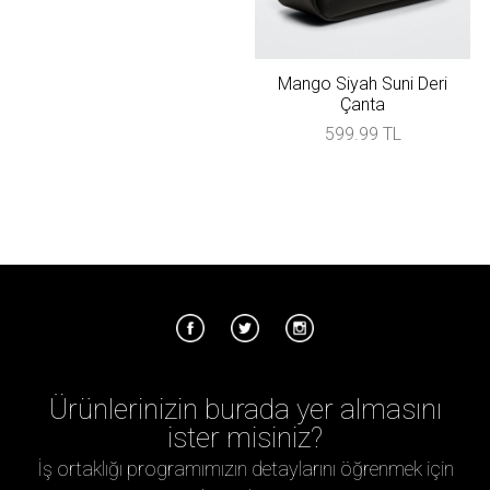
Mango Siyah Suni Deri
Çanta
599.99 TL
Ürünlerinizin burada yer almasını
ister misiniz?
İş ortaklığı programımızın detaylarını öğrenmek için