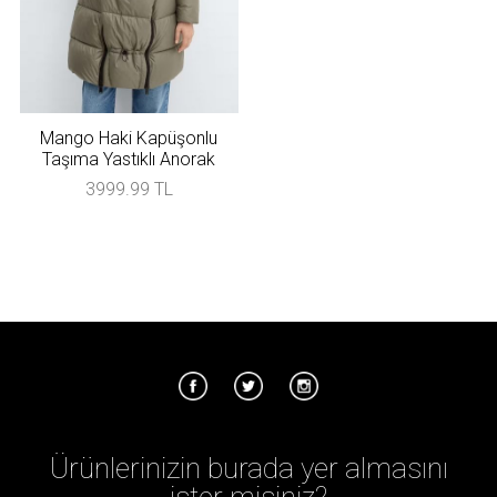
Mango Haki Kapüşonlu
Taşıma Yastıklı Anorak
3999.99 TL
Ürünlerinizin burada yer almasını
ister misiniz?