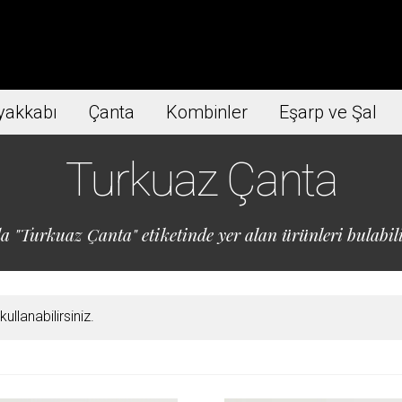
yakkabı
Çanta
Kombinler
Eşarp ve Şal
Turkuaz Çanta
a "Turkuaz Çanta" etiketinde yer alan ürünleri bulabili
llanabilirsiniz.