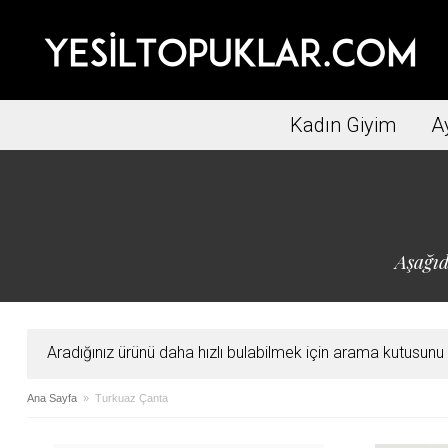
Kadın Giyim
A
Aşağıd
Aradığınız ürünü daha hızlı bulabilmek için arama kutusunu ku
Ana Sayfa
» Turkuaz Çanta