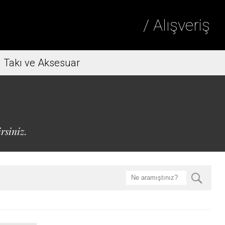
/ Alışveriş
Takı ve Aksesuar
rsiniz.