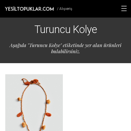
/ Alışveriş
Turuncu Kolye
Aşağıda "Turuncu Kolye" etiketinde yer alan ürünleri
bulabilirsiniz.