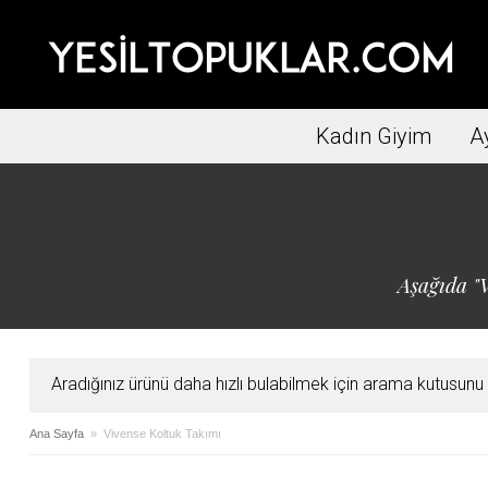
Kadın Giyim
A
Aşağıda "V
Aradığınız ürünü daha hızlı bulabilmek için arama kutusunu ku
Ana Sayfa
» Vivense Koltuk Takımı