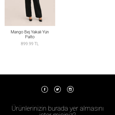
Mango Bej Yakalı Yün
Palto
899.99 TL
Ürünlerinizin burada yer almasını
ister misiniz?