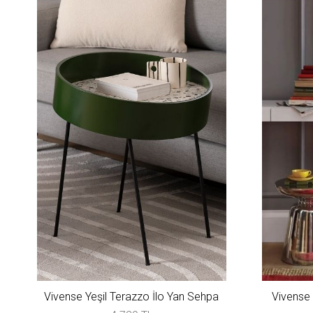
Vivense Yeşil Terazzo İlo Yan Sehpa
Vivense