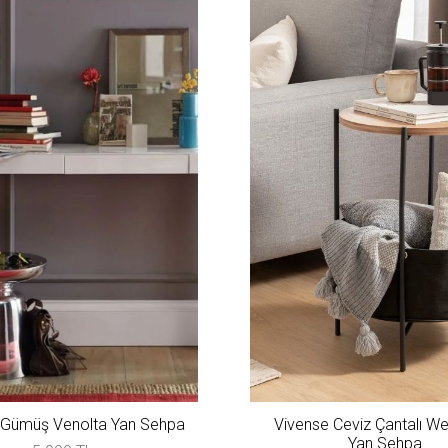
 Gümüş Venolta Yan Sehpa
Vivense Ceviz Çantalı W
Yan Sehpa