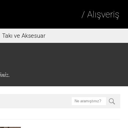
/ Alışveriş
Takı ve Aksesuar
iniz.