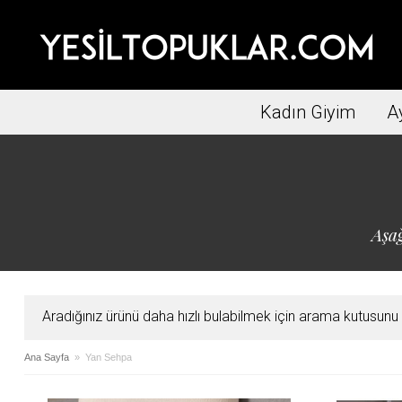
Kadın Giyim
A
Aşağ
Aradığınız ürünü daha hızlı bulabilmek için arama kutusunu ku
Ana Sayfa
» Yan Sehpa