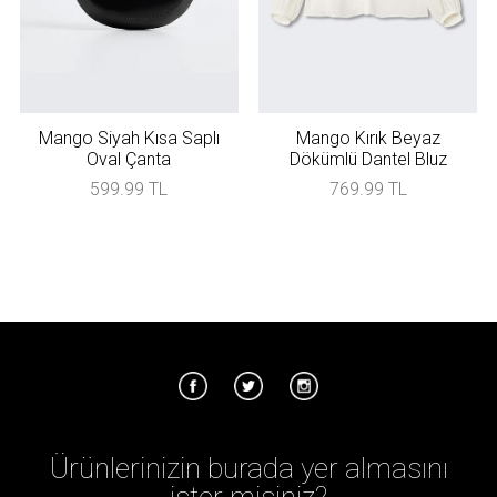
Mango Siyah Kısa Saplı
Mango Kırık Beyaz
Oval Çanta
Dökümlü Dantel Bluz
599.99 TL
769.99 TL
Ürünlerinizin burada yer almasını
ister misiniz?