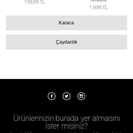
199,99 TL
1.999 TL
Karaca
Çaydanlık
Ürünlerinizin burada yer almasını
ister misiniz?