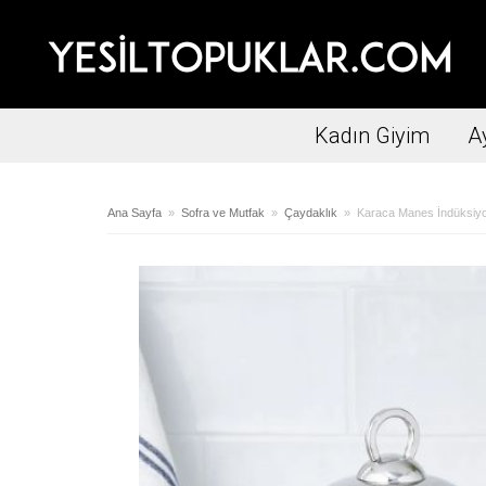
Kadın Giyim
A
Ana Sayfa
»
Sofra ve Mutfak
»
Çaydaklık
» Karaca Manes İndüksiyon