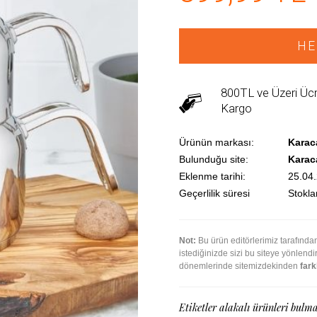
HE
800TL ve Üzeri Ücr
Kargo
Ürünün markası:
Karac
Bulunduğu site:
Karac
Eklenme tarihi:
25.04
Geçerlilik süresi
Stoklar
Not:
Bu ürün editörlerimiz tarafınd
istediğinizde sizi bu siteye yönlend
dönemlerinde sitemizdekinden
farkl
Etiketler alakalı ürünleri bulma