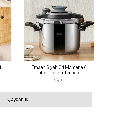
i
Emsan Siyah Gri Montana 6
Litre Düdüklü Tencere
1.999 TL
Çaydanlık