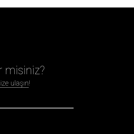
r misiniz?
ize ulaşın
!