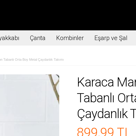
yakkabı
Çanta
Kombinler
Eşarp ve Şal
 Tabanlı Orta Boy Metal Çaydanlık Takımı
Karaca Man
Tabanlı Or
Çaydanlık 
899,99 TL