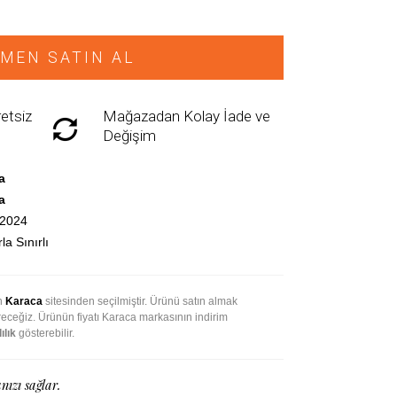
MEN SATIN AL
etsiz
Mağazadan Kolay İade ve
Değişim
a
a
.2024
la Sınırlı
an
Karaca
sitesinden seçilmiştir. Ürünü satın almak
ireceğiz. Ürünün fiyatı Karaca markasının indirim
ılık
gösterebilir.
nızı sağlar.