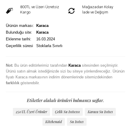
800TL ve Üzeri Ücretsiz
Mağazadan Kolay
Kargo
İade ve Değişim
Ürünün markası:
Karaca
Bulunduğu site:
Karaca
Eklenme tarihi:
16.03.2024
Geçerlilik süresi
Stoklarla Sınırlı
Not:
Bu ürün editörlerimiz tarafından
Karaca
sitesinden seçilmiştir.
Ürünü satın almak istediğinizde sizi bu siteye yönlendireceğiz. Ürünün
fiyatı Karaca markasının indirim dönemlerinde sitemizdekinden
farklılık
gösterebilir.
Etiketler alakalı ürünleri bulmanızı sağlar.
250TL Üzeri Ürünler
Çelik Su Isıtıcısı
Karaca Su Isıtıcı
Kitchenaid
Su Isıtıcı