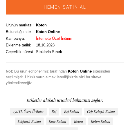
HEMEN SATIN AL
Ürünün markası:
Koton
Bulunduğu site:
Koton Online
Kampanya:
İnternete Özel İndirim
Eklenme tarihi:
18.10.2023
Geçerlilik süresi
Stoklarla Sınırlı
Not:
Bu ürün editörlerimiz tarafından
Koton Online
sitesinden
seçilmiştir. Ürünü satın almak istediğinizde sizi bu siteye
yönlendireceğiz.
Etiketler alakalı ürünleri bulmanızı sağlar.
250TL Üzeri Ürünler
Bej
Bej Kaban
Cep Detaylı Kaban
Düğmeli Kaban
Kaşe Kaban
Koton
Koton Kaban