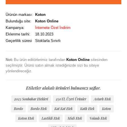
Ürünün markası:
Koton
Bulunduğu site:
Koton Online
Kampanya:
İnternete Özel İndirim
Eklenme tarihi:
18.10.2023
Geçerlilik süresi
Stoklarla Sınırlı
Not:
Bu ürün editörlerimiz tarafından
Koton Online
sitesinden
seçilmiştir. Ürünü satın almak istediğinizde sizi bu siteye
yönlendireceğiz.
Etiketler alakalı ürünleri bulmanızı sağlar.
2023 Sonbahar Etekleri
250TL Üzeri Ürünler
Astarlı Etek
Bordo
Bordo Etek
Kat Kat Etek
Katlı Etek
Koton
Koton Etek
Lastikli Etek
Midi Etek
Volanlı Etek