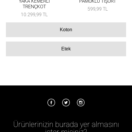
YAKA KEMERLİ
PAMUKLU TİŞÖRT
TRENÇKOT
599,99 TL
10.299,99 TL
Koton
Etek
Ürünlerinizin burada yer almasını
ister misiniz?