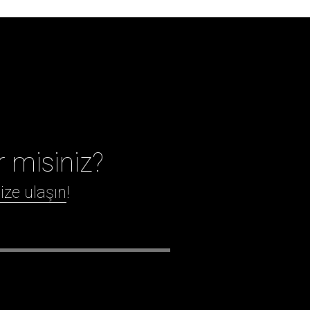
r misiniz?
ize ulaşın
!