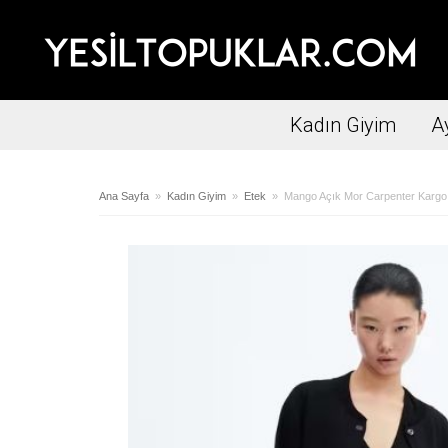
Kadın Giyim
A
Ana Sayfa
»
Kadın Giyim
»
Etek
» Mango Açık Mor Carpenter Kargo 