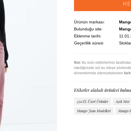
HE
Ürünün markası:
Mang
Bulunduğu site:
Mang
Eklenme tarihi:
11.01
Geçerlilik süresi
Stoklar
Not:
Bu ürün editörlerimiz tarafınd
istediğinizde sizi bu siteye yönlend
dönemlerinde sitemizdekinden
farkl
Etiketler alakalı ürünleri bulma
250TL Üzeri Ürünler
Açık Mor
Mango Jean Modelleri
Mango P