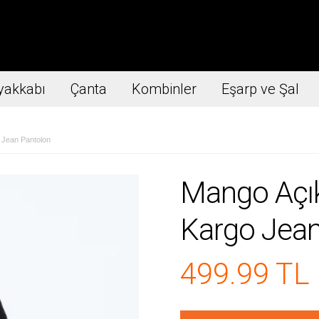
yakkabı
Çanta
Kombinler
Eşarp ve Şal
Jean Pantolon
Mango Açık
Kargo Jean
499.99 TL