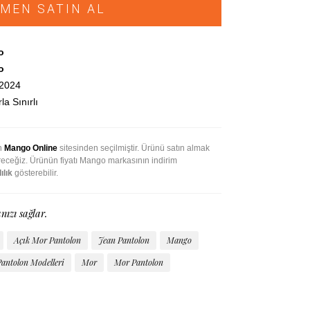
MEN SATIN AL
o
o
.2024
la Sınırlı
an
Mango Online
sitesinden seçilmiştir. Ürünü satın almak
ireceğiz. Ürünün fiyatı Mango markasının indirim
ılık
gösterebilir.
nızı sağlar.
Açık Mor Pantolon
Jean Pantolon
Mango
antolon Modelleri
Mor
Mor Pantolon