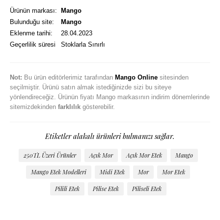
Ürünün markası:
Mango
Bulunduğu site:
Mango
Eklenme tarihi:
28.04.2023
Geçerlilik süresi
Stoklarla Sınırlı
Not:
Bu ürün editörlerimiz tarafından
Mango Online
sitesinden
seçilmiştir. Ürünü satın almak istediğinizde sizi bu siteye
yönlendireceğiz. Ürünün fiyatı Mango markasının indirim dönemlerinde
sitemizdekinden
farklılık
gösterebilir.
Etiketler alakalı ürünleri bulmanızı sağlar.
250TL Üzeri Ürünler
Açık Mor
Açık Mor Etek
Mango
Mango Etek Modelleri
Midi Etek
Mor
Mor Etek
Pilili Etek
Pilise Etek
Piliseli Etek