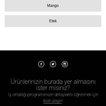
Mango
Etek
Ürünlerinizin burada yer almasını
ister misiniz?
İş ortaklığı programımızın detaylarını öğrenmek için
bize ulaşın
!