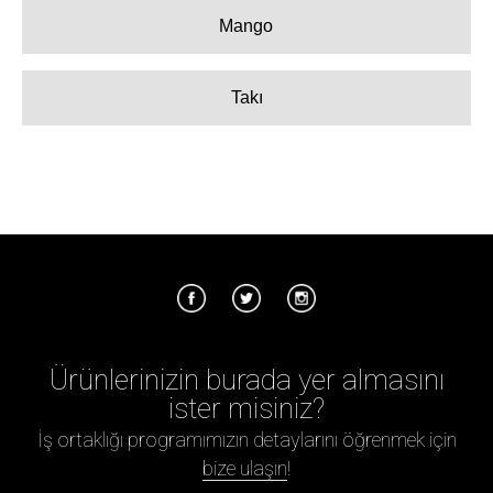
Mango
Takı
Ürünlerinizin burada yer almasını
ister misiniz?
İş ortaklığı programımızın detaylarını öğrenmek için
bize ulaşın
!