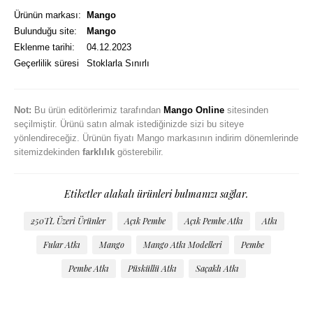
Ürünün markası:
Mango
Bulunduğu site:
Mango
Eklenme tarihi:
04.12.2023
Geçerlilik süresi
Stoklarla Sınırlı
Not:
Bu ürün editörlerimiz tarafından
Mango Online
sitesinden
seçilmiştir. Ürünü satın almak istediğinizde sizi bu siteye
yönlendireceğiz. Ürünün fiyatı Mango markasının indirim dönemlerinde
sitemizdekinden
farklılık
gösterebilir.
Etiketler alakalı ürünleri bulmanızı sağlar.
250TL Üzeri Ürünler
Açık Pembe
Açık Pembe Atkı
Atkı
Fular Atkı
Mango
Mango Atkı Modelleri
Pembe
Pembe Atkı
Püsküllü Atkı
Saçaklı Atkı