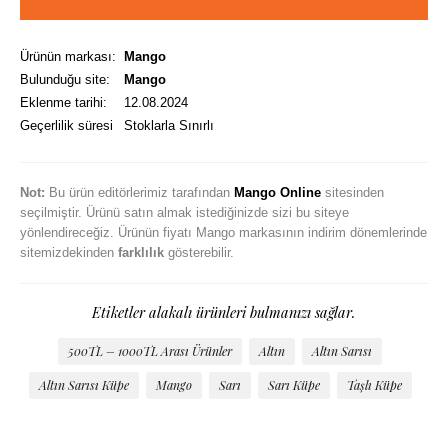
Ürünün markası:
Mango
Bulunduğu site:
Mango
Eklenme tarihi:
12.08.2024
Geçerlilik süresi
Stoklarla Sınırlı
Not:
Bu ürün editörlerimiz tarafından
Mango Online
sitesinden
seçilmiştir. Ürünü satın almak istediğinizde sizi bu siteye
yönlendireceğiz. Ürünün fiyatı Mango markasının indirim dönemlerinde
sitemizdekinden
farklılık
gösterebilir.
Etiketler alakalı ürünleri bulmanızı sağlar.
500TL – 1000TL Arası Ürünler
Altın
Altın Sarısı
Altın Sarısı Küpe
Mango
Sarı
Sarı Küpe
Taşlı Küpe